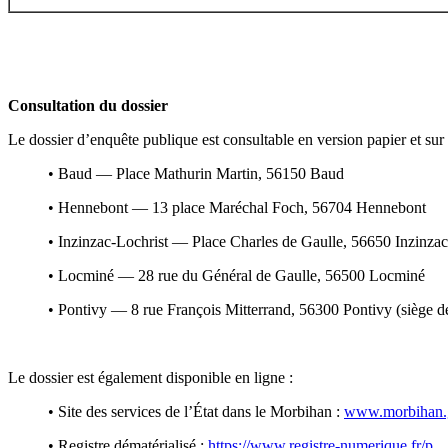
Consultation du dossier
Le dossier d’enquête publique est consultable en version papier et sur 
• Baud — Place Mathurin Martin, 56150 Baud
• Hennebont — 13 place Maréchal Foch, 56704 Hennebont
• Inzinzac-Lochrist — Place Charles de Gaulle, 56650 Inzinzac
• Locminé — 28 rue du Général de Gaulle, 56500 Locminé
• Pontivy — 8 rue François Mitterrand, 56300 Pontivy (siège d
Le dossier est également disponible en ligne :
• Site des services de l’État dans le Morbihan :
www.morbihan.g
• Registre dématérialisé :
https://www.registre-numerique.fr/p...