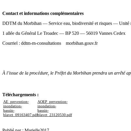
Contact et informations complémentaires
DDTM du Morbihan — Service eau, biodiversité et risques — Unité r
1 allée du Général Le Troadec — BP 520 — 56019 Vannes Cedex
Courriel : ddtm-rn-consultations
morbihan.gouv.fr
À l’issue de la procédure, le Préfet du Morbihan prendra un arrêté ap
Téléchargements :
AE_prevention-
AOEP_prevention-
inondation-
inondation-
bassin-
bassin-
blavet_09163407.pdf
blavet_23120530.pdf
Publié par : Marielle2017