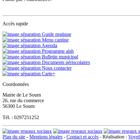
Accès rapide
Guide pratique
Menu cantine
Agenda
Programme alsh
Bulletin municipal
Documents périscolaires
Nous contacter
Carte+
Coordonnées
Mairie de Le Sourn
26, rue du commerce
56300 Le Sourn
Tél. : 0297251252
Plan du site
-
Mentions légales
-
Contact et accès
- Réalisation :
Voyell