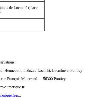
ations de Locminé (place
)
servations :
Baud, Hennebont, Inzinzac-Lochrist, Locminé et Pontivy
, 8 rue François Mitterrand — 56300 Pontivy
tre-numerique.fr
erique.fr/p...