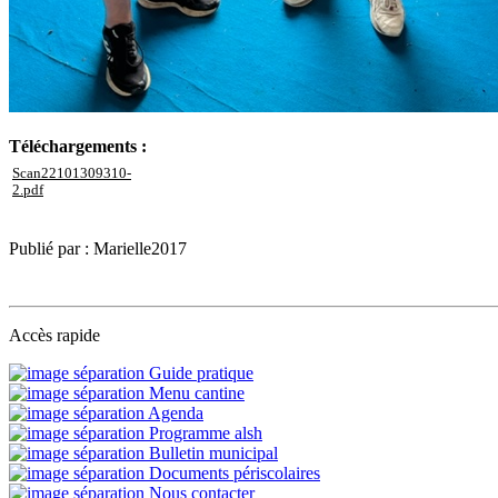
Téléchargements :
Scan22101309310-
2.pdf
Publié par : Marielle2017
Accès rapide
Guide pratique
Menu cantine
Agenda
Programme alsh
Bulletin municipal
Documents périscolaires
Nous contacter