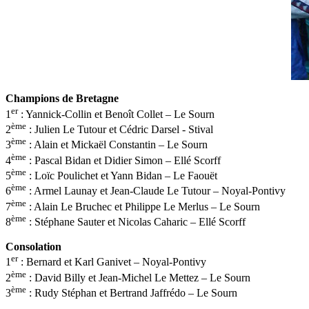
Champions de Bretagne
er
1
: Yannick-Collin et Benoît Collet – Le Sourn
ème
2
: Julien Le Tutour et Cédric Darsel - Stival
ème
3
: Alain et Mickaël Constantin – Le Sourn
ème
4
: Pascal Bidan et Didier Simon – Ellé Scorff
ème
5
: Loïc Poulichet et Yann Bidan – Le Faouët
ème
6
: Armel Launay et Jean-Claude Le Tutour – Noyal-Pontivy
ème
7
: Alain Le Bruchec et Philippe Le Merlus – Le Sourn
ème
8
: Stéphane Sauter et Nicolas Caharic – Ellé Scorff
Consolation
er
1
: Bernard et Karl Ganivet – Noyal-Pontivy
ème
2
: David Billy et Jean-Michel Le Mettez – Le Sourn
ème
3
: Rudy Stéphan et Bertrand Jaffrédo – Le Sourn