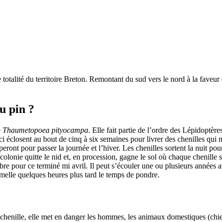
e totalité du territoire Breton. Remontant du sud vers le nord à la faveu
u pin ?
e
Thaumetopoea pityocampa
. Elle fait partie de l’ordre des Lépidoptèr
ci éclosent au bout de cinq à six semaines pour livrer des chenilles qui
eront pour passer la journée et l’hiver. Les chenilles sortent la nuit pou
colonie quitte le nid et, en procession, gagne le sol où chaque chenille
 pour ce terminé mi avril. Il peut s’écouler une ou plusieurs années a
melle quelques heures plus tard le temps de pondre.
a chenille, elle met en danger les hommes, les animaux domestiques (chie