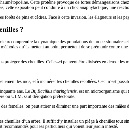
 la thaumétopoéine. Cette protéine provoque de fortes démangeaisons c
cas, cette exposition peut conduire à un choc anaphylactique, une réactio
 les forêts de pins et cèdres. Face à cette invasion, les élagueurs et les pa
nilles ?
mieux comprendre la dynamique des populations de processionnaires et d
s méthodes qu’ils mettent au point permettent de se prémunir contre une i
us protéger des chenilles. Celles-ci peuvent être divisées en deux : les 
ement les nids, et à incinérer les chenilles récoltées. Ceci n’est possib
 cinquante ans. Le
Bt,
Bacillus thuringiensis
, est un microorganisme qui t
ère ou ULM, sauf dérogation préfectorale.
des femelles, on peut attirer et éliminer une part importante des mâles 
chenilles d’un arbre. Il suffit d’y installer un piège à chenilles tout sim
 recommandés pour les particuliers qui voient leur jardin infesté.