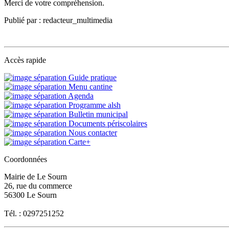
Merci de votre compréhension.
Publié par : redacteur_multimedia
Accès rapide
Guide pratique
Menu cantine
Agenda
Programme alsh
Bulletin municipal
Documents périscolaires
Nous contacter
Carte+
Coordonnées
Mairie de Le Sourn
26, rue du commerce
56300 Le Sourn
Tél. : 0297251252