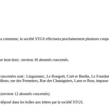
 la commune, la société STGS effectuera prochainement plusieurs coupu
rue hent don) : environ 30 abonnés concernés.
s concernées sont : Linguennec, Le Rongoët, Coët er Bredin, Le Fourda
lleno, rue des Pommiers, Rue des Chataigniers, Lann er Bras, impasse 
x (environ 12 abonnés concernés).
éposé dans les boîtes aux lettres par la société STGS.