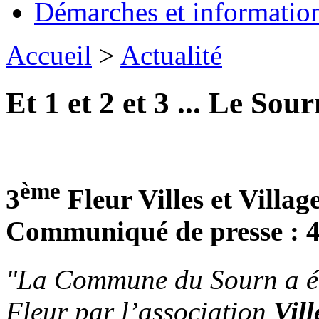
Démarches et informatio
Accueil
>
Actualité
Et 1 et 2 et 3 ... Le So
ème
3
Fleur Villes et Village
Communiqué de presse : 
"La Commune du Sourn a ét
Fleur par l’association
Vill