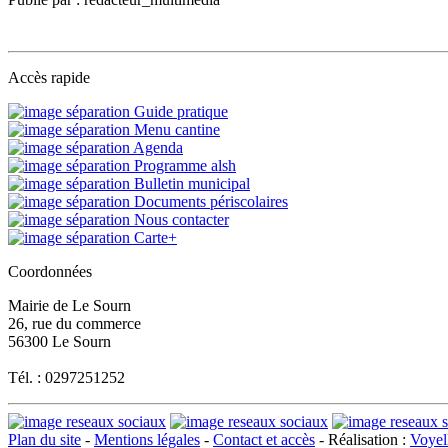
Accès rapide
Guide pratique
Menu cantine
Agenda
Programme alsh
Bulletin municipal
Documents périscolaires
Nous contacter
Carte+
Coordonnées
Mairie de Le Sourn
26, rue du commerce
56300 Le Sourn
Tél. : 0297251252
Plan du site
-
Mentions légales
-
Contact et accès
- Réalisation :
Voyell