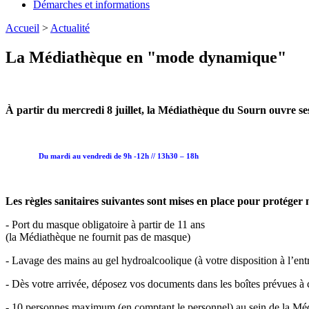
Démarches et informations
Accueil
>
Actualité
La Médiathèque en "mode dynamique"
À partir du mercredi 8 juillet, la Médiathèque du Sourn ouvre 
Du mardi au vendredi de 9h -12h // 13h30 – 18h
Les règles sanitaires suivantes sont mises en place pour protéger no
- Port du masque obligatoire à partir de 11 ans
(la Médiathèque ne fournit pas de masque)
- Lavage des mains au gel hydroalcoolique (à votre disposition à l’entr
- Dès votre arrivée, déposez vos documents dans les boîtes prévues à ce
- 10 personnes maximum (en comptant le personnel) au sein de la Mé