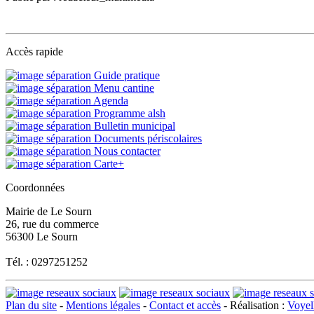
Accès rapide
Guide pratique
Menu cantine
Agenda
Programme alsh
Bulletin municipal
Documents périscolaires
Nous contacter
Carte+
Coordonnées
Mairie de Le Sourn
26, rue du commerce
56300 Le Sourn
Tél. : 0297251252
Plan du site
-
Mentions légales
-
Contact et accès
- Réalisation :
Voyell