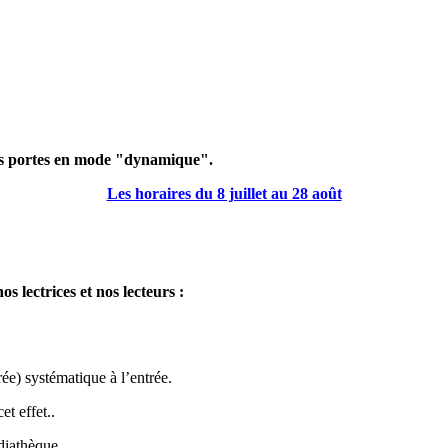
ses portes en mode "dynamique".
Les horaires du 8 juillet au 28 août
s lectrices et nos lecteurs :
ée) systématique à l’entrée.
t effet..
diathèque