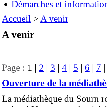
Démarches et informatio
Accueil
>
A venir
A venir
Page :
1
|
2
|
3
|
4
|
5
|
6
|
7
Ouverture de la médiathè
La médiathèque du Sourn rou