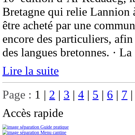
Bretagne qui relie Lannion 
être acheté par une commune
encore des particuliers, afin
des langues bretonnes. · La 
Lire la suite
Page :
1
|
2
|
3
|
4
|
5
|
6
|
7
Accès rapide
Guide pratique
Menu cantine