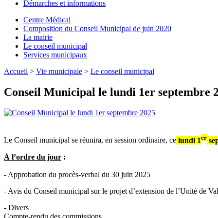
Démarches et informations
Centre Médical
Composition du Conseil Municipal de juin 2020
La mairie
Le conseil municipal
Services municipaux
Accueil
>
Vie municipale
>
Le conseil municipal
Conseil Municipal le lundi 1er septembre 
er
Le Conseil municipal se réunira, en session ordinaire, ce
lundi 1
sep
À l’ordre du jour
:
- Approbation du procès-verbal du 30 juin 2025
- Avis du Conseil municipal sur le projet d’extension de l’Unité de V
- Divers
Compte-rendu des commissions