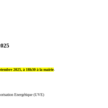
2025
tembre 2025, à 18h30 à la mairie
.
alorisation Energétique (UVE)