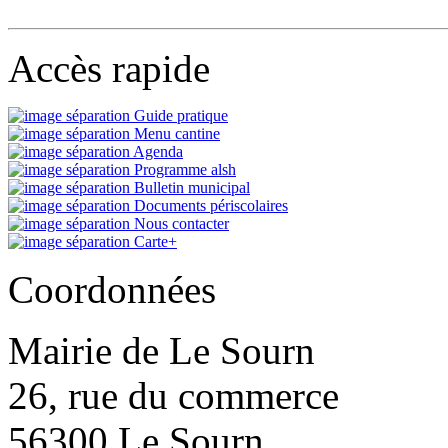
Accès rapide
Guide pratique
Menu cantine
Agenda
Programme alsh
Bulletin municipal
Documents périscolaires
Nous contacter
Carte+
Coordonnées
Mairie de Le Sourn
26, rue du commerce
56300 Le Sourn