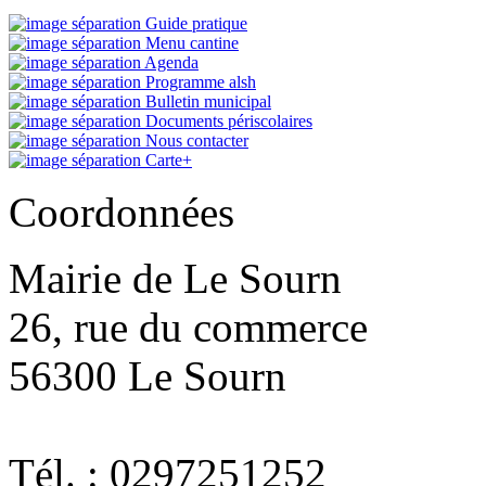
Guide pratique
Menu cantine
Agenda
Programme alsh
Bulletin municipal
Documents périscolaires
Nous contacter
Carte+
Coordonnées
Mairie de Le Sourn
26, rue du commerce
56300 Le Sourn
Tél. : 0297251252