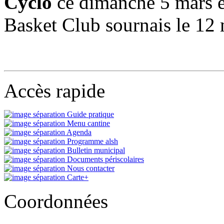
Cyclo
ce dimanche 5 mars e
Basket Club sournais le 12 
Accès rapide
Guide pratique
Menu cantine
Agenda
Programme alsh
Bulletin municipal
Documents périscolaires
Nous contacter
Carte+
Coordonnées